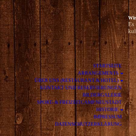
Wir
Es 
kul
STARTSEITE
ARRANGEMENTS
ÜBER UNS (RESTAURANT & HOTEL)
KONTAKT UND RESERVIERUNGEN
BILDERGALERIE
SPORT- & FREIZEITCAMP NEUSTADT
HISTORIE
IMPRESSUM
DATENSCHUTZERKLÄRUNG