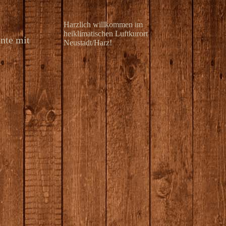
Harzlich willkommen im
heiklimatischen Luftkurort
ente mit
Neustadt/Harz!